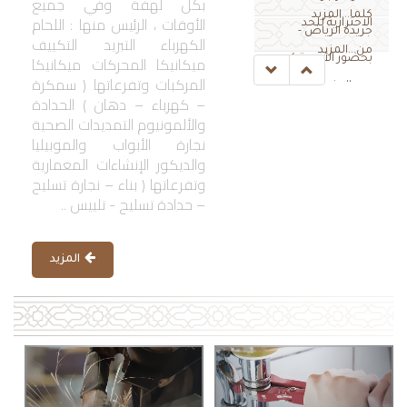
بكل لهفة وفي جميع
كلما...المزيد
الأوقات ، الرئيس منها : اللحام
الاحترازية للحد
جريدة الرياض -
الكهرباء التبريد التكييف
من...المزيد
ميكانيكا المحركات ميكانيكا
بحضور الأمير تركي
المركبات وتفرعاتها ( سمكرة
بن...المزيد
– كهرباء – دهان ) الحدادة
والألمونيوم التمديدات الصحية
نجارة الأبواب والموبيليا
والديكور الإنشاءات المعمارية
وتفرعاتها ( بناء – نجارة تسليح
– حدادة تسليح - تلييس ..
المزيد