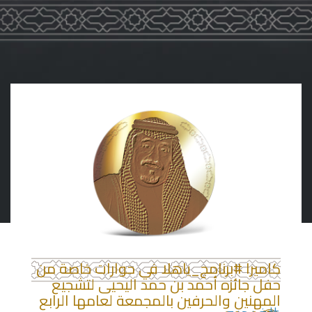
كاميرا #برنامج_ياهلا في حوارات خاصة من
حفل جائزه أحمد بن حمد اليحيى لتشجيع
المهنين والحرفين بالمجمعة لعامها الرابع