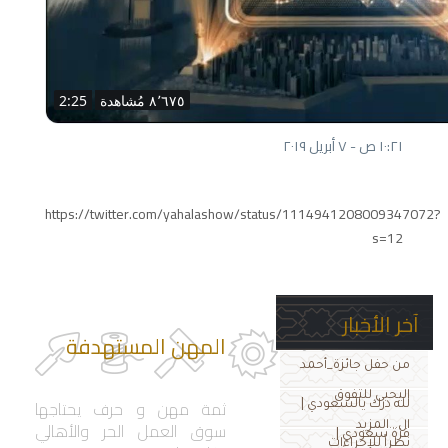
٨٬٦٧٥ مُشاهدة
2:25
١٠:٢١ ص - ٧ أبريل ٢٠١٩
https://twitter.com/yahalashow/status/1114941208009347072?
s=12
آخر الأخبار
المهن المستهدفة
من حفل جائزة_أحمد
اليحيى للتفوق
ثمة مهن و حرف يحتاجها
لله درك يالسعودي |
سوق العمل الحر والأهالي
ال...المزيد
فزة سعودي |
نظراً للإجراءات