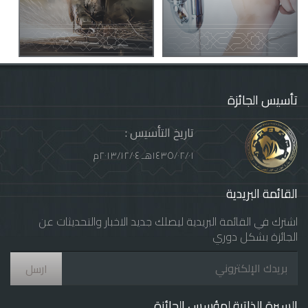
تأسيس الجائزة
: تاريخ التأسيس
١٤٣٥/٠٢/٠١هـ ٢٠١٣/١٢/٠٤م
القائمة البريدية
اشترك في القائمة البريدية ليصلك جديد الاخبار والتحديثات عن
الجائزة بشكل دوري
ارسل
السيرة الذاتية لمؤسس الجائزة