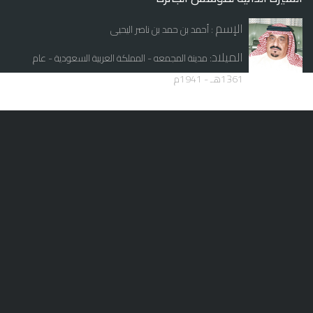
الإسم
: أحمد بن حمد بن ناصر اليحيى
الميلاد
: مدينة المجمعه - المملكة العربية السعودية - عام
1361هـ - 1941م