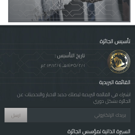
تأسيس الجائزة
: تاريخ التأسيس
١٤٣٥/٠٢/٠١هـ ٢٠١٣/١٢/٠٤م
القائمة البريدية
اشترك في القائمة البريدية ليصلك جديد الاخبار والتحديثات عن
الجائزة بشكل دوري
ارسل
السيرة الذاتية لمؤسس الجائزة