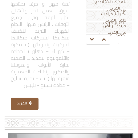
ثمة مهن و حرف يحتاجها
لله درك يالسعودي |
سوق العمل الحر والأهالي
ال...المزيد
فزة سعودي |
نظراً للإجراءات
بكل لهفة وفي جميع
كلما...المزيد
الأوقات ، الرئيس منها : اللحام
الاحترازية للحد
جريدة الرياض -
الكهرباء التبريد التكييف
من...المزيد
ميكانيكا المحركات ميكانيكا
بحضور الأمير تركي
المركبات وتفرعاتها ( سمكرة
بن...المزيد
– كهرباء – دهان ) الحدادة
والألمونيوم التمديدات الصحية
نجارة الأبواب والموبيليا
والديكور الإنشاءات المعمارية
وتفرعاتها ( بناء – نجارة تسليح
– حدادة تسليح - تلييس ..
المزيد