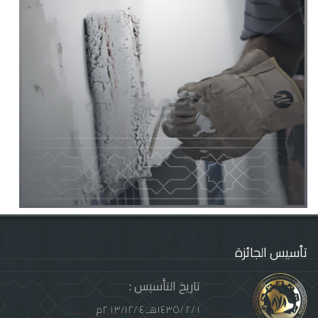
تأسيس الجائزة
: تاريخ التأسيس
١٤٣٥/٠٢/٠١هـ ٢٠١٣/١٢/٠٤م